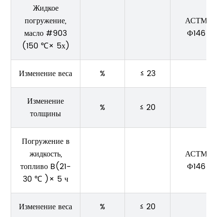
Жидкое
погружение,
АСТМ
масло #903
Ф146
(150 ℃× 5х)
Изменение веса
%
≤ 23
Изменение
%
≤ 20
толщины
Погружение в
жидкость,
АСТМ
топливо B(21-
Ф146
30 ℃ )× 5 ч
Изменение веса
%
≤ 20