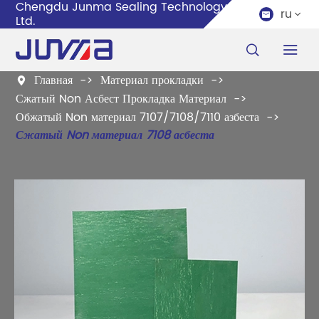
Chengdu Junma Sealing Technology Co.,
ru


Ltd.


Главная
Материал прокладки

Сжатый Non Асбест Прокладка Материал
Обжатый Non материал 7107/7108/7110 азбеста
Сжатый Non материал 7108 асбеста