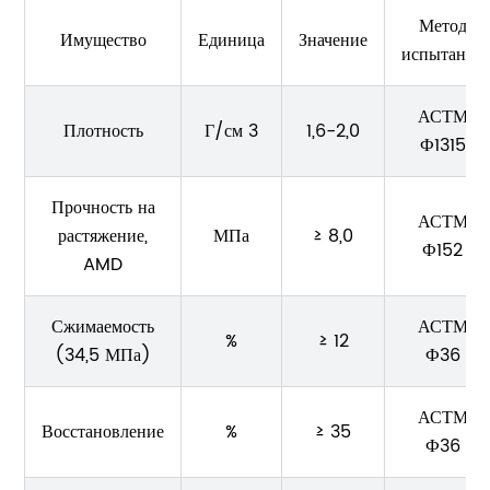
Метод
Имущество
Единица
Значение
испытания
АСТМ
Плотность
Г/см 3
1,6-2,0
Ф1315
Прочность на
АСТМ
растяжение,
МПа
≥ 8,0
Ф152
AMD
Сжимаемость
АСТМ
%
≥ 12
(34,5 МПа)
Ф36
АСТМ
Восстановление
%
≥ 35
Ф36